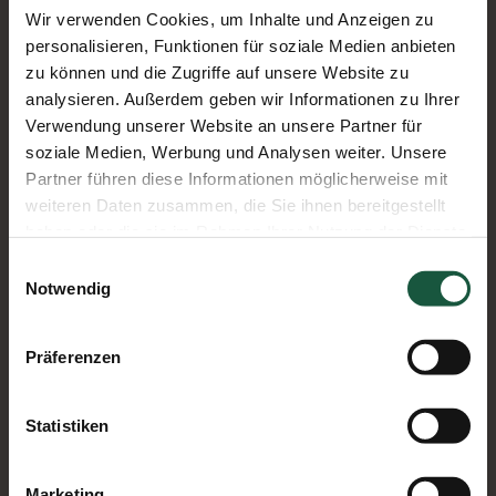
Wir verwenden Cookies, um Inhalte und Anzeigen zu
personalisieren, Funktionen für soziale Medien anbieten
zu können und die Zugriffe auf unsere Website zu
analysieren. Außerdem geben wir Informationen zu Ihrer
Verwendung unserer Website an unsere Partner für
soziale Medien, Werbung und Analysen weiter. Unsere
Partner führen diese Informationen möglicherweise mit
weiteren Daten zusammen, die Sie ihnen bereitgestellt
haben oder die sie im Rahmen Ihrer Nutzung der Dienste
gesammelt haben. Sie geben Einwilligung zu unseren
Einwilligungsauswahl
Cookies, wenn Sie unsere Webseite weiterhin nutzen.
Notwendig
ORGANIC MAYO WITH HERBS, IN A TUBE
Präferenzen
Statistiken
Marketing