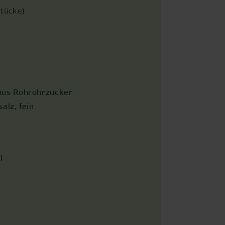
Stücke)
aus Rohrohrzucker
alz, fein
l