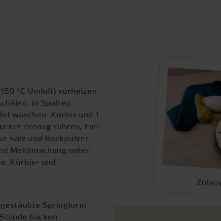
150 °C Umluft) vorheizen.
chälen, in Spalten
fel waschen. Kürbis und 1
Zucker cremig rühren, Eier
se Salz und Backpulver
nd Mehlmischung unter
e, Kürbis- und
Zuber
usgestäubte Springform
1 Stunde backen.