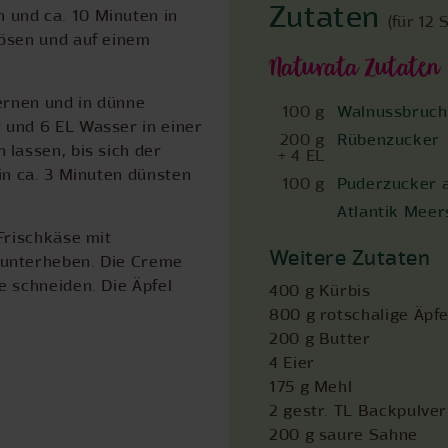
Zutaten
und ca. 10 Minuten in
(für 12 
lösen und auf einem
Naturata Zutaten
kernen und in dünne
100 g
Walnussbruch
 und 6 EL Wasser in einer
200 g
Rübenzucker
 lassen, bis sich der
+ 4 EL
in ca. 3 Minuten dünsten
100 g
Puderzucker 
Atlantik Meers
Frischkäse mit
Weitere Zutaten
 unterheben. Die Creme
e schneiden. Die Äpfel
400 g Kürbis
800 g rotschalige Äpfe
200 g Butter
4 Eier
175 g Mehl
2 gestr. TL Backpulver
200 g saure Sahne