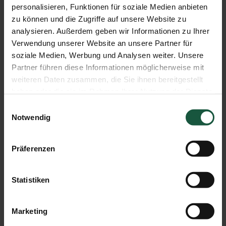
personalisieren, Funktionen für soziale Medien anbieten
zu können und die Zugriffe auf unsere Website zu
analysieren. Außerdem geben wir Informationen zu Ihrer
Verwendung unserer Website an unsere Partner für
soziale Medien, Werbung und Analysen weiter. Unsere
Partner führen diese Informationen möglicherweise mit
Olivenöl aus Portugal
weiteren Daten zusammen, die Sie ihnen bereitgestellt
haben oder die sie im Rahmen Ihrer Nutzung der Dienste
Die Oliven unseres Olivenöls stammen von dem Olivengut
gesammelt haben. Sie geben Einwilligung zu unseren
„Risca Grande“ aus einer der sonnenreichsten Regionen
Einwilligungsauswahl
Cookies, wenn Sie unsere Webseite weiterhin nutzen.
Portugals. Das Olivenöl der Bio-Farm wurde bereits
Notwendig
mehrfach ausgezeichnet.
Präferenzen
Zum Projekt
Statistiken
Marketing