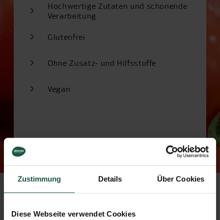
Hochwertige Zutaten und schonende
Verarbeitung
Glutenfrei
Ohne Zusatz- und Hilfsstoffe
Vegan
Zustimmung
Details
Über Cookies
* = aus kontrolliert biologischem Anbau ** = aus
biodynamischem Anbau (Demeter)
Diese Zutatenliste entspricht einer Volldeklaration im
Diese Webseite verwendet Cookies
Sinne der Richtlinien des Bundesverbandes Naturkost &