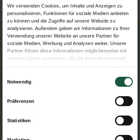
Wir verwenden Cookies, um Inhalte und Anzeigen zu
Naturwaren
personalisieren, Funktionen für soziale Medien anbieten
zu können und die Zugriffe auf unsere Website zu
analysieren. Außerdem geben wir Informationen zu Ihrer
Verwendung unserer Website an unsere Partner für
Herstellung
soziale Medien, Werbung und Analysen weiter. Unsere
Partner führen diese Informationen möglicherweise mit
weiteren Daten zusammen, die Sie ihnen bereitgestellt
Die italienischen Tomaten werden geerntet,
haben oder die sie im Rahmen Ihrer Nutzung der Dienste
gewaschen und durch ein feines Sieb gepresst um
gesammelt haben. Sie geben Einwilligung zu unseren
Einwilligungsauswahl
Schalen und Kernteile zu entfernen. Anschließend
Cookies, wenn Sie unsere Webseite weiterhin nutzen.
Notwendig
wird die Masse auf einen Trockensubstanzgehalt von
28 - 30 % eingedickt. Das gewonnene Tomatenmark
wird bei ca. 90 °C pasteurisiert und in die Tuben
Präferenzen
gefüllt.
Statistiken
Marketing