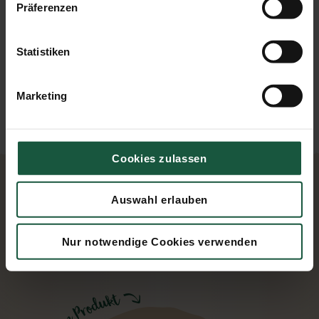
200 ml heißem Wasser. Kurz umrühren - fertig!
Präferenzen
Den Naturata Lupinenkaffee können Sie nicht nur als
Heißgetränk oder Eiskaffee genießen. Er verleiht auch
Statistiken
Desserts und zahlreichen anderen Gerichten eine
raffinierte Note.
Marketing
Cookies zulassen
Auswahl erlauben
Weitere Kaffee & Kakao Produkte
Nur notwendige Cookies verwenden
Entdecken Sie unsere Produktvielfalt.