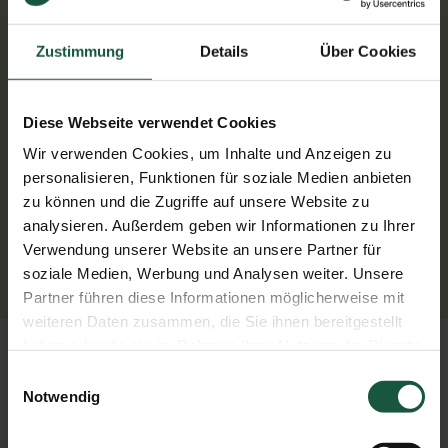
wird von der Spitze eines mehrere Meter hohen
Sprühturmes als feiner Nebel versprüht. Die
Zustimmung
Details
Über Cookies
Tröpfchen fallen durch einen heißen Luftstrom,
wodurch ihnen der Flüssigkeitsanteil entzogen wird.
Was unten ankommt, ist bereits das trockene
Diese Webseite verwendet Cookies
Instant-Pulver. Durch diese Sprühtrockung erhält der
Kaffee seine feine Crema. Zusatzstoffe finden keine
Wir verwenden Cookies, um Inhalte und Anzeigen zu
Verwendung.
personalisieren, Funktionen für soziale Medien anbieten
zu können und die Zugriffe auf unsere Website zu
analysieren. Außerdem geben wir Informationen zu Ihrer
Verwendung unserer Website an unsere Partner für
soziale Medien, Werbung und Analysen weiter. Unsere
Partner führen diese Informationen möglicherweise mit
weiteren Daten zusammen, die Sie ihnen bereitgestellt
haben oder die sie im Rahmen Ihrer Nutzung der Dienste
gesammelt haben. Sie geben Einwilligung zu unseren
Tipps zur Zubereitung
Einwilligungsauswahl
Cookies, wenn Sie unsere Webseite weiterhin nutzen.
Notwendig
Übergießen Sie pro Tasse 1 - 2 Teelöffel (ca. 2,5 g) mit