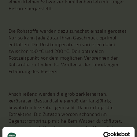
einem kleinen Schweizer Familienbetrieb mit langer
Historie hergestellt.
Die Rohstoffe werden dazu zunächst einzeln geröstet.
Nur so kann jede Zutat ihren Geschmack optimal
entfalten. Die Rösttemperaturen variieren dabei
zwischen 150 °C und 200 °C. Den optimalen
Röstzeitpunkt vor dem möglichen Verbrennen der
Rohstoffe zu finden, ist Verdienst der jahrelangen
Erfahrung des Rösters.
Anschließend werden die grob zerkleinerten,
gerösteten Bestandteile gemäß der langjährig
bewährten Rezeptur gemischt. Dann erfolgt die
Extraktion: Die Zutaten werden schonend im
Gegenstromprinzip mit heißem Wasser durchflutet,
wodurch der Kaffee-Extrakt entsteht. Diese Roh-
Masse mit einem Trockensubstanzgehalt von 25 %