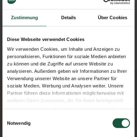
Milch oder Sahne und Süßmitteln.
Den Naturata Lupinenkaffee können Sie nicht nur als
Zustimmung
Details
Über Cookies
Heißgetränk oder Eiskaffee genießen. Er verleiht auch
Desserts und zahlreichen anderen Gerichten eine
raffinierte Note.
Diese Webseite verwendet Cookies
Wir verwenden Cookies, um Inhalte und Anzeigen zu
personalisieren, Funktionen für soziale Medien anbieten
zu können und die Zugriffe auf unsere Website zu
analysieren. Außerdem geben wir Informationen zu Ihrer
Verwendung unserer Website an unsere Partner für
soziale Medien, Werbung und Analysen weiter. Unsere
Partner führen diese Informationen möglicherweise mit
Weitere Kaffee & Kakao Produkte
weiteren Daten zusammen, die Sie ihnen bereitgestellt
haben oder die sie im Rahmen Ihrer Nutzung der Dienste
Entdecken Sie unsere Produktvielfalt.
gesammelt haben. Sie geben Einwilligung zu unseren
Einwilligungsauswahl
Cookies, wenn Sie unsere Webseite weiterhin nutzen.
Notwendig