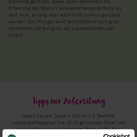
schonend geröstet. Dabei spielt besonders die
Erfahrung des Rösters eine entscheidende Rolle: Es
darf nicht zu lang aber auch nicht zu kurz geröstet
werden. Das Röstgut wird anschließend noch grob
vermahlen und fertig ist der Lupinenkaffee zum
Filtern.
Tipps zur Zubereitung
Geben Sie pro Tasse à 200 ml 1-2 Teelöffel
Lupinenkaffeepulver (ca. 10-15 g) in einen Filter und
übergießen es mit kochendem Wasser. Für den
besonderen Genuss verfeinern Sie Ihren Kaffee mit