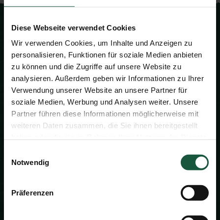
Newsletteranmeldung
Diese Webseite verwendet Cookies
Halten Sie sich auf dem Laufenden! In unserem
Wir verwenden Cookies, um Inhalte und Anzeigen zu
Newsletter erfahren Sie stets Neues aus der
personalisieren, Funktionen für soziale Medien anbieten
Naturata-Welt: zu unseren Angeboten, unseren
Produkten, zu Bio und mehr.
zu können und die Zugriffe auf unsere Website zu
analysieren. Außerdem geben wir Informationen zu Ihrer
Verwendung unserer Website an unsere Partner für
soziale Medien, Werbung und Analysen weiter. Unsere
Partner führen diese Informationen möglicherweise mit
weiteren Daten zusammen, die Sie ihnen bereitgestellt
Ich habe die
Datenschutzerklärung
gelesen.
haben oder die sie im Rahmen Ihrer Nutzung der Dienste
Diese Einwilligung können Sie jederzeit am Ende
gesammelt haben. Sie geben Einwilligung zu unseren
Einwilligungsauswahl
jedes Newsletters widerrufen.
Cookies, wenn Sie unsere Webseite weiterhin nutzen.
Notwendig
Präferenzen
Anmelden