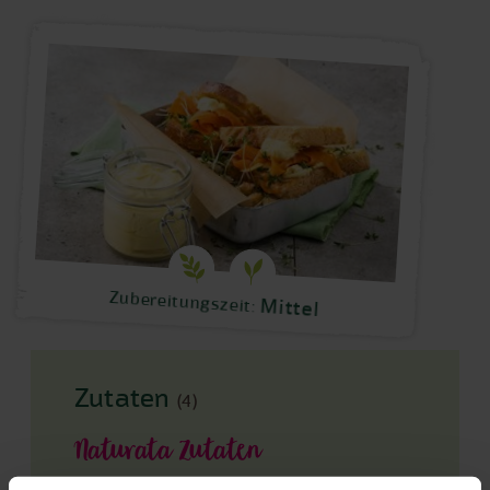
Zubereitungszeit:
Mittel
Zutaten
(4)
Naturata Zutaten