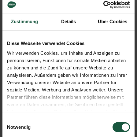
3 TL
Sonnenblumenöl nativ
1 EL
Ahornsirup Grad A, mild
4 EL
Curry Mango Sauce
Zustimmung
Details
Über Cookies
4 EL
Olivenöl Kreta PDO nativ
extra
1/2 TL
Atlantik Meersalz, fein
Diese Webseite verwendet Cookies
+ 1/2
TL
Wir verwenden Cookies, um Inhalte und Anzeigen zu
personalisieren, Funktionen für soziale Medien anbieten
Weitere Zutaten
zu können und die Zugriffe auf unsere Website zu
analysieren. Außerdem geben wir Informationen zu Ihrer
3 Stück Karotten, groß
2 EL Sojasauce
Verwendung unserer Website an unsere Partner für
2 EL Reisessig
soziale Medien, Werbung und Analysen weiter. Unsere
1/2 TL Geräuchertes Paprikapulver
Partner führen diese Informationen möglicherweise mit
1 Blatt Nori
weiteren Daten zusammen, die Sie ihnen bereitgestellt
200 g veganer Frischkäse
haben oder die sie im Rahmen Ihrer Nutzung der Dienste
1/4 TL Chiliflocken
gesammelt haben. Sie geben Einwilligung zu unseren
Einwilligungsauswahl
8 Scheiben frisches Kastenweißbrot
Cookies, wenn Sie unsere Webseite weiterhin nutzen.
Notwendig