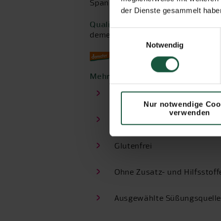
Spanien
der Dienste gesammelt haben
Qualität:
Einwilligungsauswahl
demeter
Notwendig
demeter
Mehr als Genuss:
Hochwertige Zutaten und s
Nur notwendige Coo
verwenden
Rohstoffe aus partnerschaf
Glutenfrei
Ohne Zusatz- und Hilfsstoff
Ausgewählte Süßungsquell