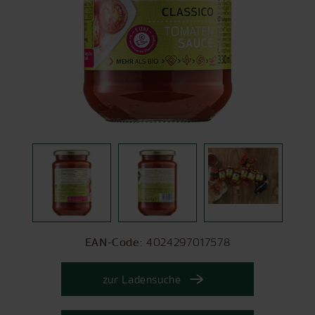
EAN-Code:
4024297017578
zur Ladensuche