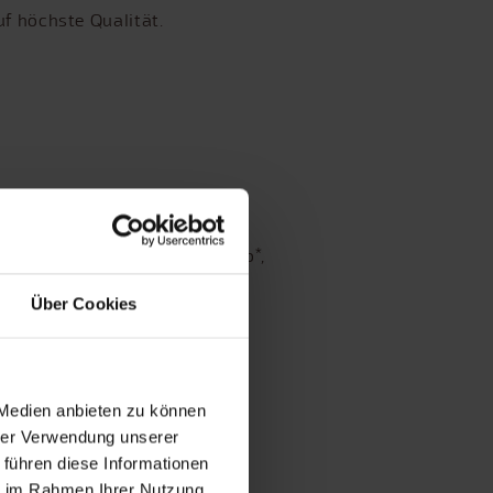
uf höchste Qualität.
silikum*, Petersilie*, Oregano*,
Über Cookies
 Medien anbieten zu können
hrer Verwendung unserer
 führen diese Informationen
ie im Rahmen Ihrer Nutzung