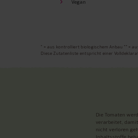
Vegan
* = aus kontrolliert biologischem Anbau ** =
Diese Zutatenliste entspricht einer Volldekla
Die Tomaten werde
verarbeitet, dami
nicht verloren ge
Inhaltsstoffe beh