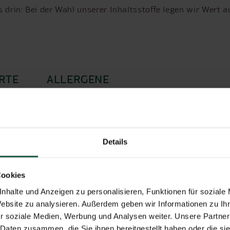
 drin: Bei der Wahl unserer Inhaltsstoffe legen wir Wert a
RTE
ALLERGENE
icksaft* 2 %, Meersalz, Olivenöl nativ extra**, Kräuter (Ba
Details
Cookies
nhalte und Anzeigen zu personalisieren, Funktionen für soziale
Website zu analysieren. Außerdem geben wir Informationen zu I
r soziale Medien, Werbung und Analysen weiter. Unsere Partner
 Daten zusammen, die Sie ihnen bereitgestellt haben oder die s