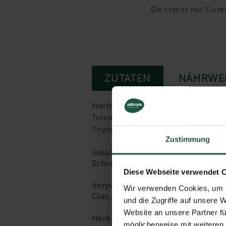
Da steckt nur Gutes
ZUTATEN
NÄHRWE
Hochwertige Zutaten:
Tomaten** 85 %, Zwiebeln**, Agavend
Thymian*), Knoblauch**
Zustimmung
Inhalt:
Schraubglas, 330ml
Diese Webseite verwendet 
Verpackungsmaterial:
Wir verwenden Cookies, um I
Glas, Weißblech
und die Zugriffe auf unsere 
Website an unsere Partner fü
Herkunft der Hauptzutat:
möglicherweise mit weiteren