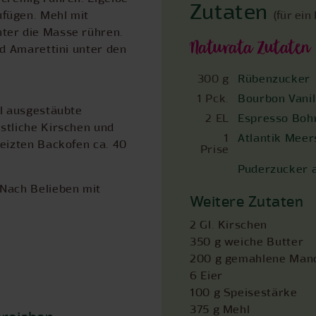
Zutaten
fügen. Mehl mit
(für ein
ter die Masse rühren.
Naturata Zutaten
nd Amarettini unter den
300 g
Rübenzucker
1 Pck.
Bourbon Vanil
hl ausgestäubte
2 EL
Espresso Bohn
stliche Kirschen und
1
Atlantik Meers
heizten Backofen ca. 40
Prise
Puderzucker 
 Nach Belieben mit
Weitere Zutaten
2 Gl. Kirschen
350 g weiche Butter
200 g gemahlene Man
6 Eier
100 g Speisestärke
375 g Mehl