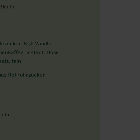
 Blech)
lezucker, 8 % Vanille
enkaffee, instant, Dose
alz, fein
aus Rohrohrzucker
deln