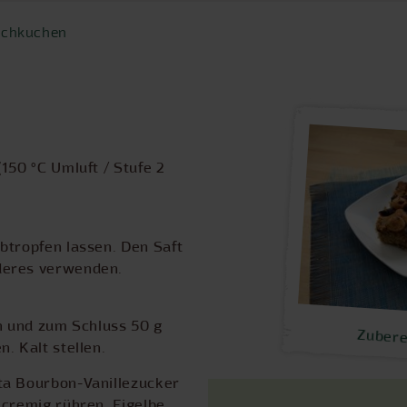
rschkuchen
150 °C Umluft / Stufe 2
btropfen lassen. Den Saft
deres verwenden.
en und zum Schluss 50 g
Zubere
. Kalt stellen.
ta Bourbon-Vanillezucker
 cremig rühren. Eigelbe