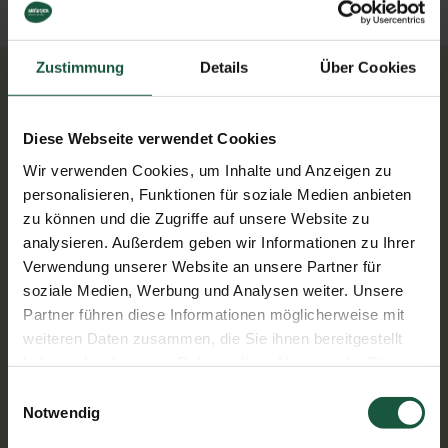
Zustimmung
Details
Über Cookies
Herstellung
Diese Webseite verwendet Cookies
Wir verwenden Cookies, um Inhalte und Anzeigen zu
Der Zichorienkaffee wird seit Beginn in einem kleinen
personalisieren, Funktionen für soziale Medien anbieten
Schweizer Betrieb mit langer Historie hergestellt.
zu können und die Zugriffe auf unsere Website zu
Durch sorgfältige Röstung und Vermahlung der
analysieren. Außerdem geben wir Informationen zu Ihrer
Zichorien entsteht der typisch kräftige und
Verwendung unserer Website an unsere Partner für
vollmundige Geschmack.
soziale Medien, Werbung und Analysen weiter. Unsere
Partner führen diese Informationen möglicherweise mit
weiteren Daten zusammen, die Sie ihnen bereitgestellt
Vor der Röstung werden die Zichorienwurzeln,
haben oder die sie im Rahmen Ihrer Nutzung der Dienste
zerkleinert und getrocknet. Im Anschluss werden sie
gesammelt haben. Sie geben Einwilligung zu unseren
Einwilligungsauswahl
schonend geröstet. Hier spielt besonders die
Cookies, wenn Sie unsere Webseite weiterhin nutzen.
Notwendig
Erfahrung des Rösters eine entscheidende Rolle: Es
darf nicht zu lang aber auch nicht zu kurz geröstet