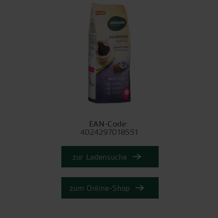
EAN-Code:
4024297018551
zur Ladensuche
zum Online-Shop