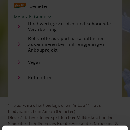
demeter
Mehr als Genuss:
Hochwertige Zutaten und schonende
Verarbeitung
Rohstoffe aus partnerschaftlicher
Zusammenarbeit mit langjährigem
Anbauprojekt
Vegan
Koffeinfrei
* = aus kontrolliert biologischem Anbau ** = aus
biodynamischem Anbau (Demeter)
Diese Zutatenliste entspricht einer Volldeklaration im
Sinne der Richtlinien des Bundesverbandes Naturkost &
Naturwaren